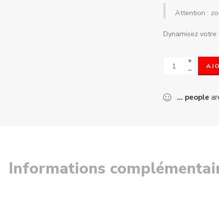
Attention : z
Dynamisez votre 
+
AJ
−
...
people
ar
Informations complémentai