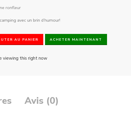
one ronfleur
camping avec un brin d’humour!
OUTER AU PANIER
ACHETER MAINTENANT
e viewing this right now
res
Avis (0)