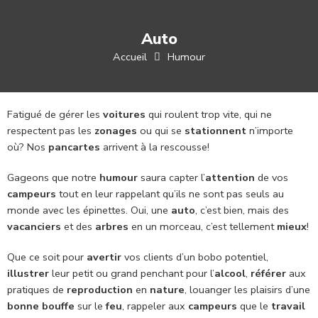
Auto
Accueil
Humour
Fatigué de gérer les
voitures
qui roulent trop vite, qui ne
respectent pas les
zonages
ou qui se
stationnent
n’importe
où? Nos
pancartes
arrivent à la rescousse!
Gageons que notre
humour
saura capter l’
attention
de vos
campeurs
tout en leur rappelant qu’ils ne sont pas seuls au
monde avec les épinettes. Oui, une
auto
, c’est bien, mais des
vacanciers
et des
arbres
en un morceau, c’est tellement
mieux
!
Que ce soit pour
avertir
vos clients d’un bobo potentiel,
illustrer
leur petit ou grand penchant pour l’
alcool
,
référer
aux
pratiques de
reproduction
en
nature
, louanger les plaisirs d’une
bonne bouffe
sur le
feu
, rappeler aux
campeurs
que le
travail