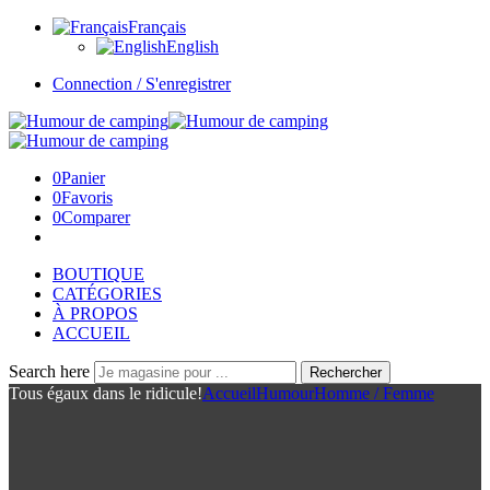
Français
English
Connection / S'enregistrer
0
Panier
0
Favoris
0
Comparer
BOUTIQUE
CATÉGORIES
À PROPOS
ACCUEIL
Search here
Rechercher
Tous égaux dans le ridicule!
Accueil
Humour
Homme / Femme