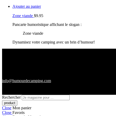
Ajouter au panier
Zone viande
$
9.95
Pancarte humoristique affichant le slogan :
Zone viande
Dynamisez votre camping avec un brin d’humour!
info@humourdecamping.com
Rechercher
Close
Mon panier
Close
Favoris