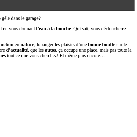
e
gèle dans le garage?
t en vous donnant
l’eau à la bouche
. Qui sait, vous déclencherez
uction
en
nature
, louanger les plaisirs d’une
bonne bouffe
sur le
core
d’actualité
, que les
autos
, ça occupe une place, mais pas toute la
ues
tout ce que vous cherchez! Et même plus encore…