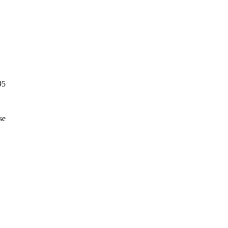
95
se