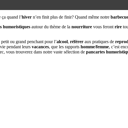
 ça quand l’
hiver
n’en finit plus de finir? Quand même notre
barbecu
s
humoristiques
autour du thème de la
nourriture
vous feront
rire
tou
 petit ou grand penchant pour l’
alcool
,
référer
aux pratiques de
reprod
 vie pendant leurs
vacances
, que les rapports
homme/femme
, c’est en
 bec, vous trouverez dans notre vaste sélection de
pancartes humoristiq