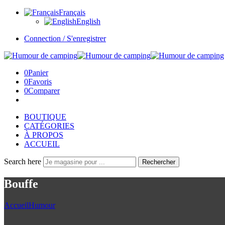
Français
English
Connection / S'enregistrer
0
Panier
0
Favoris
0
Comparer
BOUTIQUE
CATÉGORIES
À PROPOS
ACCUEIL
Search here
Rechercher
Bouffe
Accueil
Humour