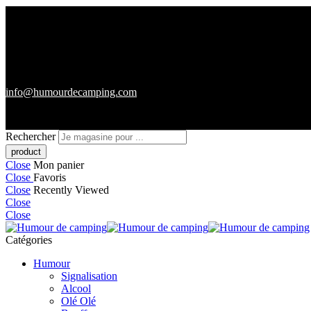
info@humourdecamping.com
Rechercher
Close
Mon panier
Close
Favoris
Close
Recently Viewed
Close
Close
Catégories
Humour
Signalisation
Alcool
Olé Olé