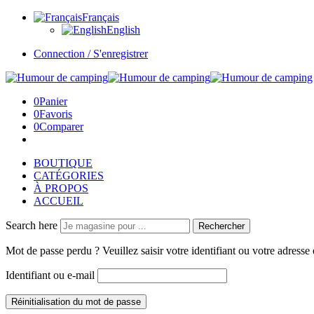
Français
English
Connection / S'enregistrer
0
Panier
0
Favoris
0
Comparer
BOUTIQUE
CATÉGORIES
À PROPOS
ACCUEIL
Search here
Rechercher
Mot de passe perdu ? Veuillez saisir votre identifiant ou votre adress
Identifiant ou e-mail
Réinitialisation du mot de passe