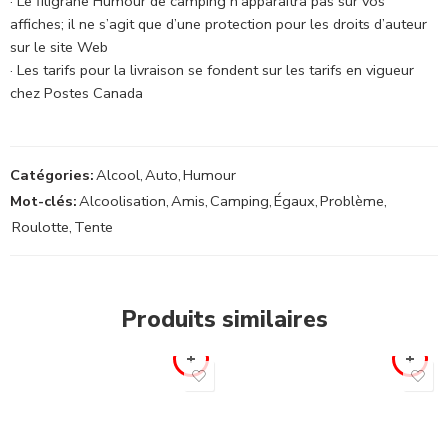
· Le filigrane Humour de camping n’apparaîtra pas sur vos
affiches; il ne s’agit que d’une protection pour les droits d’auteur
sur le site Web
· Les tarifs pour la livraison se fondent sur les tarifs en vigueur
chez Postes Canada
Catégories:
Alcool
,
Auto
,
Humour
Mot-clés:
Alcoolisation
,
Amis
,
Camping
,
Égaux
,
Problème
,
Roulotte
,
Tente
Produits similaires