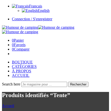
Français
English
Connection / S'enregistrer
0
Panier
0
Favoris
0
Comparer
BOUTIQUE
CATÉGORIES
À PROPOS
ACCUEIL
Search here
Rechercher
Produits identifiés “Tente”
Accueil