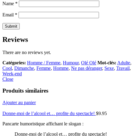
Name
*
Email
*
Reviews
There are no reviews yet.
Catégories:
Homme / Femme
,
Humour
,
Olé Olé
Mot-clés:
Adulte
,
Cool
,
Dimanche
,
Femme
,
Homme
,
Ne pas déranger
,
Sexe
,
Travail
,
Week-end
Close
Produits similaires
Ajouter au panier
Donne-moi de l’alcool et… profite du spectacle!
$
9.95
Pancarte humoristique affichant le slogan :
Donne-moi de l’alcool et… profite du spectacle!