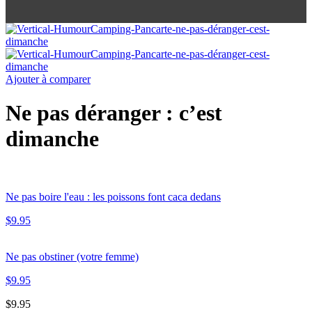
Ajouter à comparer
Ne pas déranger : c’est
dimanche
Ne pas boire l'eau : les poissons font caca dedans
$
9.95
Ne pas obstiner (votre femme)
$
9.95
$
9.95