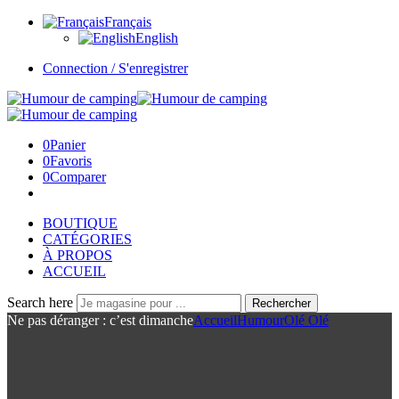
Français
English
Connection / S'enregistrer
0
Panier
0
Favoris
0
Comparer
BOUTIQUE
CATÉGORIES
À PROPOS
ACCUEIL
Search here
Rechercher
Ne pas déranger : c’est dimanche
Accueil
Humour
Olé Olé