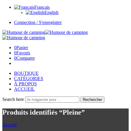
Français
English
Connection / S'enregistrer
0
Panier
0
Favoris
0
Comparer
BOUTIQUE
CATÉGORIES
À PROPOS
ACCUEIL
Search here
Rechercher
Produits identifiés “Pleine”
Accueil