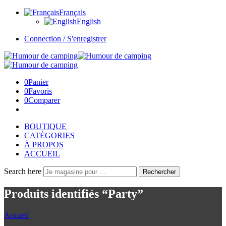
Français
English
Connection / S'enregistrer
0
Panier
0
Favoris
0
Comparer
BOUTIQUE
CATÉGORIES
À PROPOS
ACCUEIL
Search here
Rechercher
Produits identifiés “Party”
Accueil