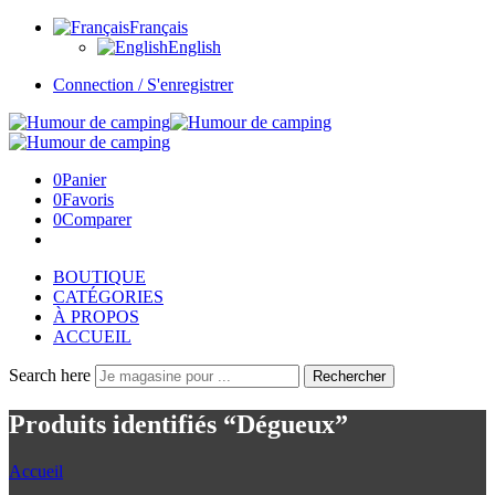
Français
English
Connection / S'enregistrer
0
Panier
0
Favoris
0
Comparer
BOUTIQUE
CATÉGORIES
À PROPOS
ACCUEIL
Search here
Rechercher
Produits identifiés “Dégueux”
Accueil