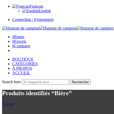
Français
English
Connection / S'enregistrer
0
Panier
0
Favoris
0
Comparer
BOUTIQUE
CATÉGORIES
À PROPOS
ACCUEIL
Search here
Rechercher
Produits identifiés “Bière”
Accueil