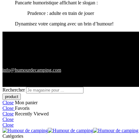
Pancarte humoristique affichant le slogan :
Prudence : adulte en train de jouer
Dynamisez votre camping avec un brin d’humour!
info@humourdecamping.com
Rechercher
Close
Mon panier
Close
Favoris
Close
Recently Viewed
Close
Close
Catégories