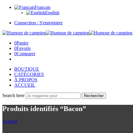
Français
English
Connection / S'enregistrer
0
Panier
0
Favoris
0
Comparer
BOUTIQUE
CATÉGORIES
À PROPOS
ACCUEIL
Search here
Rechercher
Produits identifiés “Bacon”
Accueil