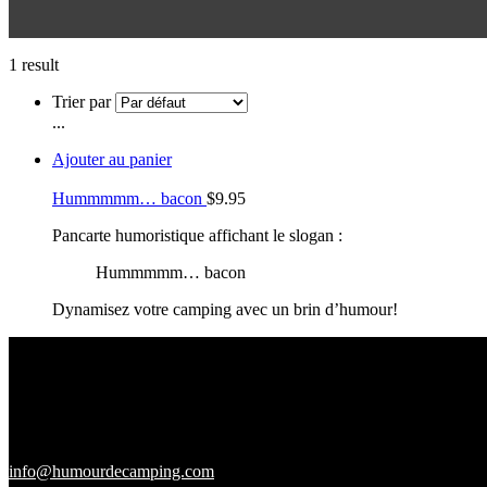
1 result
Trier par
...
Ajouter au panier
Hummmmm… bacon
$
9.95
Pancarte humoristique affichant le slogan :
Hummmmm… bacon
Dynamisez votre camping avec un brin d’humour!
info@humourdecamping.com