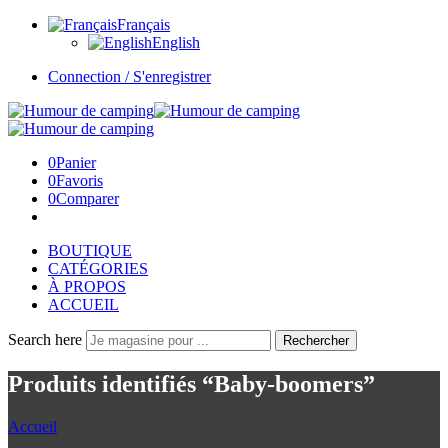
Français
English
Connection / S'enregistrer
0
Panier
0
Favoris
0
Comparer
BOUTIQUE
CATÉGORIES
À PROPOS
ACCUEIL
Search here
Rechercher
Produits identifiés “Baby-boomers”
Accueil